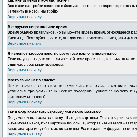
Как мне изменить мои настройки?
Все ваши настройки хранятся в базе данных (если вы зарегистрированы)
изменить все свои настройки
Вернуться к началу
В форумах неправильное время!
Время обычно правильное, но вы можете видеть время, относящееся к друг
Киев и т.д. Пожалуйста, учтите, что для смены часового пояса, как и д
Вернуться к началу
Я изменил часовой пояс, но время все равно неправильное!
Если вы уверены, что указали часовой пояс правильно, то причина може
один час с реальным временем.
Вернуться к началу
Моего языка нет в списке!
Причина скорее всего в том, что администратор не установил поддержку
установить требуемый язык. Если же поддержки нужного языка пока не 
есть внизу страницы)
Вернуться к началу
Как я могу поместить картинку под своим именем?
Под именем пользователя могут быть две картинки. Первая картинка отн
ниже может находиться картинка побольше, которая называется «аватара
какие аватары могут быть использованы. Если в данном форуме не вклю
Вернуться к началу