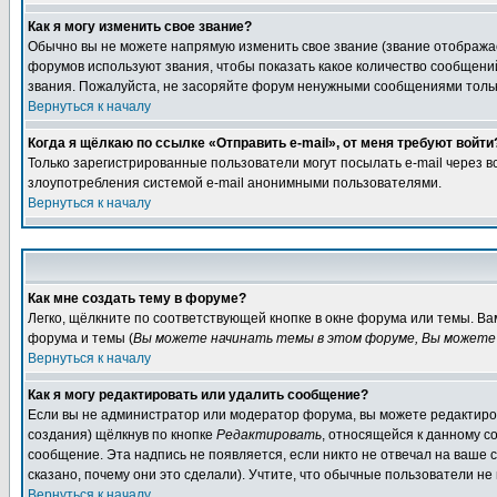
Как я могу изменить свое звание?
Обычно вы не можете напрямую изменить свое звание (звание отображае
форумов используют звания, чтобы показать какое количество сообще
звания. Пожалуйста, не засоряйте форум ненужными сообщениями только
Вернуться к началу
Когда я щёлкаю по ссылке «Отправить e-mail», от меня требуют войти
Только зарегистрированные пользователи могут посылать e-mail через 
злоупотребления системой e-mail анонимными пользователями.
Вернуться к началу
Как мне создать тему в форуме?
Легко, щёлкните по соответствующей кнопке в окне форума или темы. В
форума и темы (
Вы можете начинать темы в этом форуме, Вы можете 
Вернуться к началу
Как я могу редактировать или удалить сообщение?
Если вы не администратор или модератор форума, вы можете редактиров
создания) щёлкнув по кнопке
Редактировать
, относящейся к данному с
сообщение. Эта надпись не появляется, если никто не отвечал на ваше
сказано, почему они это сделали). Учтите, что обычные пользователи не 
Вернуться к началу