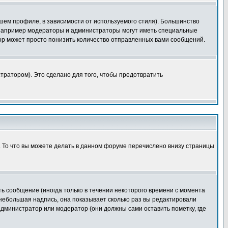
шем профиле, в зависимости от используемого стиля). Большинство
 например модераторы и администраторы могут иметь специальные
ор может просто понизить количество отправленных вами сообщений.
тратором). Это сделано для того, чтобы предотвратить
. То что вы можете делать в данном форуме перечислено внизу страницы
ь сообщение (иногда только в течении некоторого времени с момента
 небольшая надпись, она показывает сколько раз вы редактировали
администратор или модератор (они должны сами оставить пометку, где