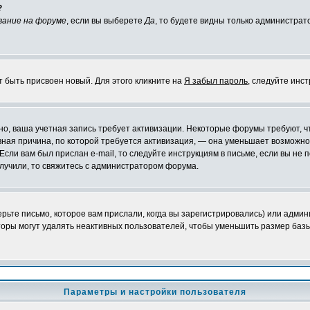
?
вание на форуме
, если вы выберете
Да
, то будете видны только администрат
т быть присвоен новый. Для этого кликните на
Я забыл пароль
, следуйте инс
ожно, ваша учетная запись требует активизации. Некоторые форумы требуют,
лавная причина, по которой требуется активизация, — она уменьшает возмож
Если вам был прислан e-mail, то следуйте инструкциям в письме, если вы не п
олучили, то свяжитесь с администратором форума.
ьте письмо, которое вам прислали, когда вы зарегистрировались) или админ
оры могут удалять неактивных пользователей, чтобы уменьшить размер базы
Параметры и настройки пользователя