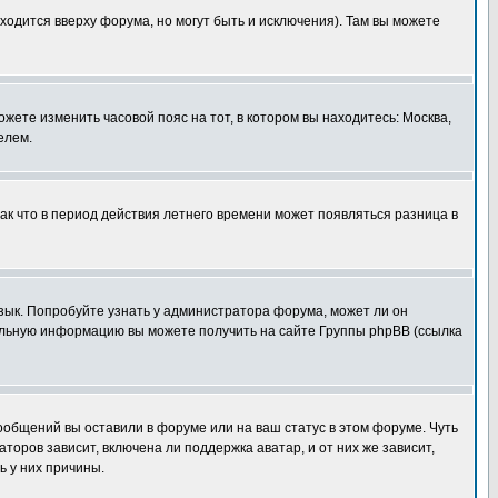
ходится вверху форума, но могут быть и исключения). Там вы можете
ожете изменить часовой пояс на тот, в котором вы находитесь: Москва,
елем.
так что в период действия летнего времени может появляться разница в
язык. Попробуйте узнать у администратора форума, может ли он
тельную информацию вы можете получить на сайте Группы phpBB (ссылка
сообщений вы оставили в форуме или на ваш статус в этом форуме. Чуть
оров зависит, включена ли поддержка аватар, и от них же зависит,
ь у них причины.