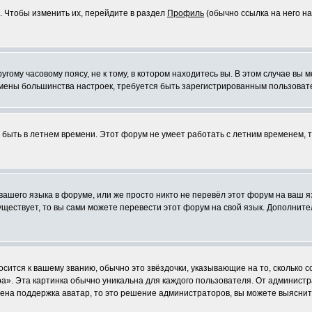
. Чтобы изменить их, перейдите в раздел
Профиль
(обычно ссылка на него на
ому часовому поясу, не к тому, в котором находитесь вы. В этом случае вы м
ля смены большинства настроек, требуется быть зарегистрированным пользоват
т быть в летнем времени. Этот форум не умеет работать с летним временем, 
 вашего языка в форуме, или же просто никто не перевёл этот форум на ваш 
существует, то вы сами можете перевести этот форум на свой язык. Дополни
осится к вашему званию, обычно это звёздочки, указывающие на то, сколько 
». Эта картинка обычно уникальна для каждого пользователя. От администрат
чена поддержка аватар, то это решение администраторов, вы можете выяснит