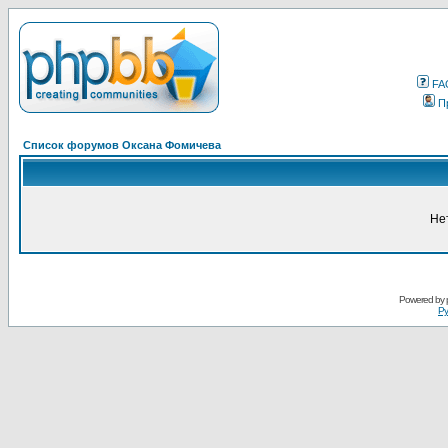
FA
П
Список форумов Оксана Фомичева
Не
Powered by
Ру