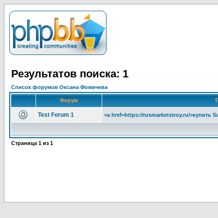
Результатов поиска: 1
Список форумов Оксана Фомичева
Форум
Т
Test Forum 1
<a href=https://rusmarketstroy.ru/>купить S
Страница
1
из
1