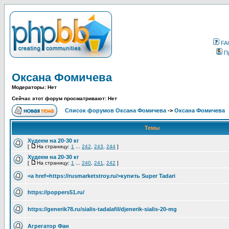
FA
П
Оксана Фомичева
Модераторы: Нет
Сейчас этот форум просматривают: Нет
Список форумов Оксана Фомичева
->
Оксана Фомичева
Темы
Худеем на 20-30 кг
[
На страницу:
1
...
242
,
243
,
244
]
Худеем на 20-30 кг
[
На страницу:
1
...
240
,
241
,
242
]
<a href=https://rusmarketstroy.ru/>купить Super Tadari
https://poppers51.ru/
https://generik78.ru/sialis-tadalafil/djenerik-sialis-20-mg
Агрегатор Фан