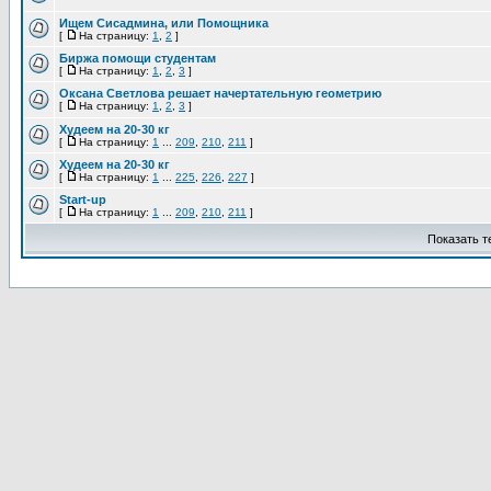
Ищем Сисадмина, или Помощника
[
На страницу:
1
,
2
]
Биржа помощи студентам
[
На страницу:
1
,
2
,
3
]
Оксана Светлова решает начертательную геометрию
[
На страницу:
1
,
2
,
3
]
Худеем на 20-30 кг
[
На страницу:
1
...
209
,
210
,
211
]
Худеем на 20-30 кг
[
На страницу:
1
...
225
,
226
,
227
]
Start-up
[
На страницу:
1
...
209
,
210
,
211
]
Показать 