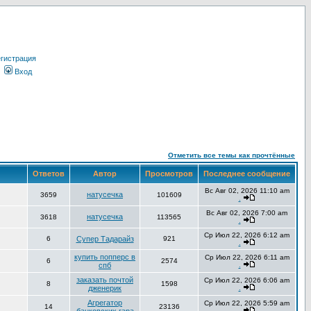
гистрация
Вход
Отметить все темы как прочтённые
Ответов
Автор
Просмотров
Последнее сообщение
Вс Авг 02, 2026 11:10 am
натусечка
3659
101609
.
Вс Авг 02, 2026 7:00 am
натусечка
3618
113565
.
Ср Июл 22, 2026 6:12 am
6
Супер Тадарайз
921
.
купить попперс в
Ср Июл 22, 2026 6:11 am
6
2574
спб
.
заказать почтой
Ср Июл 22, 2026 6:06 am
8
1598
дженерик
.
Агрегатор
Ср Июл 22, 2026 5:59 am
14
23136
.