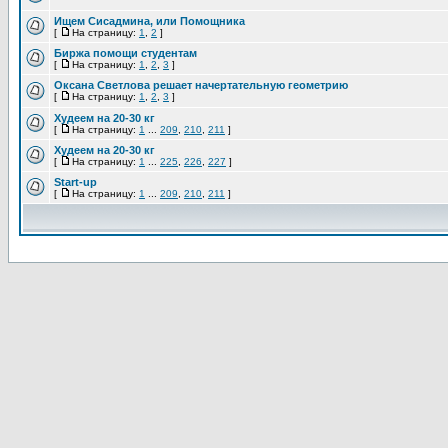
Ищем Сисадмина, или Помощника
[
На страницу:
1
,
2
]
Биржа помощи студентам
[
На страницу:
1
,
2
,
3
]
Оксана Светлова решает начертательную геометрию
[
На страницу:
1
,
2
,
3
]
Худеем на 20-30 кг
[
На страницу:
1
...
209
,
210
,
211
]
Худеем на 20-30 кг
[
На страницу:
1
...
225
,
226
,
227
]
Start-up
[
На страницу:
1
...
209
,
210
,
211
]