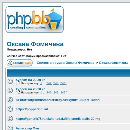
Оксана Фомичева
Модераторы: Нет
Сейчас этот форум просматривают: Нет
Список форумов Оксана Фомичева
->
Оксана Фомичева
Худеем на 20-30 кг
[
На страницу:
1
...
242
,
243
,
244
]
Худеем на 20-30 кг
[
На страницу:
1
...
240
,
241
,
242
]
<a href=https://rusmarketstroy.ru/>купить Super Tadari
https://poppers51.ru/
https://generik78.ru/sialis-tadalafil/djenerik-sialis-20-mg
Агрегатор Фан