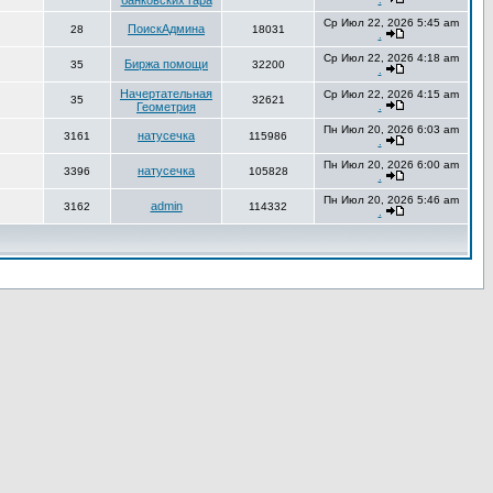
банковских гара
Ср Июл 22, 2026 5:45 am
ПоискАдмина
28
18031
.
Ср Июл 22, 2026 4:18 am
Биржа помощи
35
32200
.
Начертательная
Ср Июл 22, 2026 4:15 am
35
32621
Геометрия
.
Пн Июл 20, 2026 6:03 am
натусечка
3161
115986
.
Пн Июл 20, 2026 6:00 am
натусечка
3396
105828
.
Пн Июл 20, 2026 5:46 am
admin
3162
114332
.