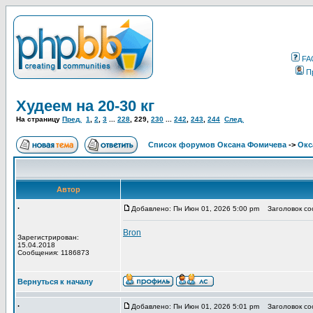
FA
П
Худеем на 20-30 кг
На страницу
Пред.
1
,
2
,
3
...
228
,
229
,
230
...
242
,
243
,
244
След.
Список форумов Оксана Фомичева
->
Окс
Автор
.
Добавлено: Пн Июн 01, 2026 5:00 pm
Заголовок со
Bron
Зарегистрирован:
15.04.2018
Сообщения: 1186873
Вернуться к началу
.
Добавлено: Пн Июн 01, 2026 5:01 pm
Заголовок со