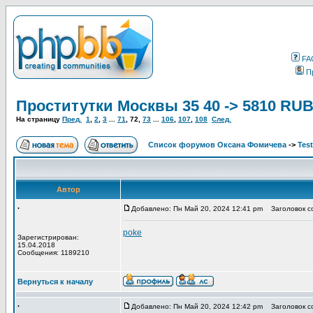
FA
П
Проститутки Москвы 35 40 -> 5810 RU
На страницу
Пред.
1
,
2
,
3
...
71
,
72
,
73
...
106
,
107
,
108
След.
Список форумов Оксана Фомичева
->
Tes
Автор
.
Добавлено: Пн Май 20, 2024 12:41 pm
Заголовок с
poke
Зарегистрирован:
15.04.2018
Сообщения: 1189210
Вернуться к началу
.
Добавлено: Пн Май 20, 2024 12:42 pm
Заголовок с