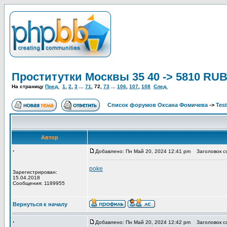
Проститутки Москвы 35 40 -> 5810 RU
На страницу
Пред.
1
,
2
,
3
...
71
,
72
,
73
...
106
,
107
,
108
След.
Список форумов Оксана Фомичева
->
Tes
Автор
.
Добавлено: Пн Май 20, 2024 12:41 pm
Заголовок с
poke
Зарегистрирован:
15.04.2018
Сообщения: 1189955
Вернуться к началу
.
Добавлено: Пн Май 20, 2024 12:42 pm
Заголовок с