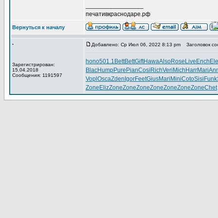
_________________
печативкраснодаре.рф
Вернуться к началу
.
Добавлено: Ср Июл 06, 2022 8:13 pm
Заголовок со
hono
501.1
Bett
Bett
Gift
Hawa
Also
Rose
Live
Ench
El
Зарегистрирован:
Blac
Hump
Pure
Pian
Cosi
Rich
Veri
Mich
Harr
Mari
An
15.04.2018
Сообщения: 1191597
Vopl
Osca
Zden
Igor
Feet
Gius
Mari
Mini
Coto
Sisi
Funk
Zone
Eliz
Zone
Zone
Zone
Zone
Zone
Zone
Zone
Chet