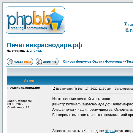
FA
П
Печативкраснодаре.рф
На страницу
1
,
2
След.
Список форумов Оксана Фомичева
->
Tes
Автор
печативкраснодаре
Добавлено: Пт Июн 17, 2022 11:59 am
Заголовок со
Изготовление печатей и штампов
Зарегистрирован:
[url=https://
печативкраснодаре.рф
]Печативкрас
09.06.2022
Сообщения: 23
Альфа-печати наши преимущества. Основными
Во-первых, высокое качество предлагаемой пр
Заказать печать в Краснодаре
https://
печативкр